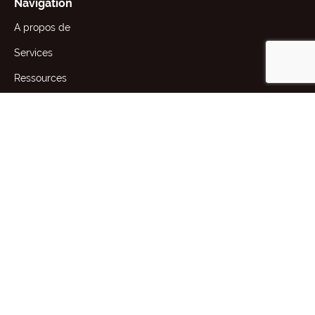
Navigation
A propos de
Services
Ressources
Actualités
Contact
1st Floor, 191 Racecourse Rd,
Flemington, VIC 3031 Australie
+61 (3) 9371 2400
producttesting@awta.com.au
2025 AWTA Ltd.
Plan du site
Conditions générales de vente
Politique de confidentialité
Site web par
Communications