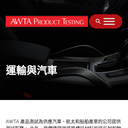
跳至主要內容
運輸與汽車
AWTA 產品測試為供應汽車、航太和船舶產業的公司提供